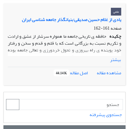
رساندم و نیز مجموعه ای از کتابهای پژوهشی که با همکاری
دوستانم ،دویه و ویورکا، در مورد لهستان و غیره انجام دادیم.
علمی
یادی از غلام حسین صدیقی:بنیانگذار جامعه شناسی ایران
صفحه
161-162
چکیده
حافظه ی تاریخی جامعه ما همواره سرشار از عشق و ارادت
و تکریم نسبت به بزرگانی است که با قلم و قدم و سخن و رفتار
خود پوینده ی راه بهروزی و تحول خردورزی و تعالی جامعه بوده
اند.در میان چنین فرهیختگانی که همواره مورد تایید و تکریم
بیشتر
جامعه ی فرهنگی کشور بوده و هستند،نام دکتر غلامحسین
صدیقی بنیانگذار جامعه شناسی ایران به لحاظ خدمات برجسته ی
اصل مقاله
مشاهده مقاله
44.14 K
فرهنگی و تلاش مستمر و پیوسته در مسیر عدالتخواهی و آزادی از
درخشش خاصی برخوردار است.
جستجوی پیشرفته