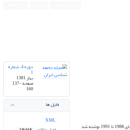
ورود به سامانه
ثبت نام
English
دوره 4، شماره
1
بهار 1381
صفحه
137-
160
فایل ها
XML
این کتاب آغازگر چیزی است که میوانم سومین مرحله از کارم بنامم.این کتاب که بین سالهای 1988 تا 1991 نوشته شد
اصل مقاله
136.64 K