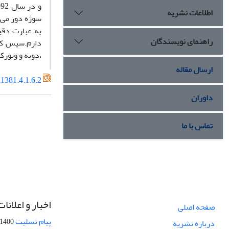
اطلاعات نشریه
سوژه دور می 
راهنمای نویسندگان
دارم.سپس کار
،دویه و ویورکا
ارسال مقاله
1381.4.1.6.2
داوران
تماس با ما
اخبار و اعلانات
صفحه اصلی
پیام تسلیت
1400-09-12
درباره نشریه