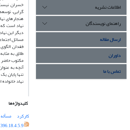
خسران نیست. 
اطلاعات نشریه
گرایی، توسعه 
هنجارهای نها
راهنمای نویسندگان
نهاد است که م
دیگر این نهاد
ارسال مقاله
مسائل اجتماعی
فقدان الگوی 
طلاق به مثاب
داوران
مکتوب حاضر تح
آنچه به عنوا
تماس با ما
تنها پایان یک
نهاد خانواده ا
کلیدواژه‌ها
کارکرد
مسأله 
396.18.4.5.9