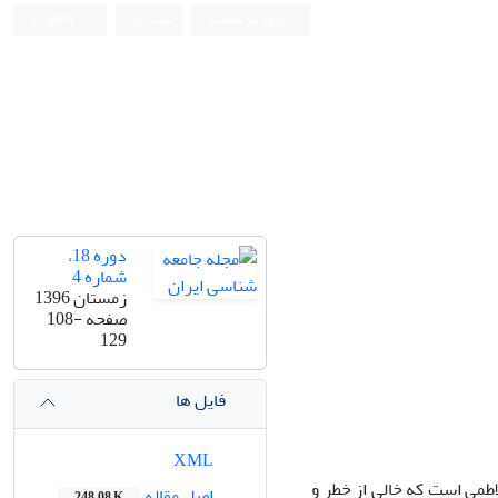
ورود به سامانه
ثبت نام
English
دوره 18،
شماره 4
زمستان 1396
صفحه
108-
129
فایل ها
XML
طمی است که خالی از خطر و
اصل مقاله
248.08 K