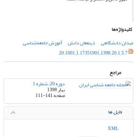
کلیدواژه‌ها
میدانِ دانشگاهی
ذینفعانِ دانش
آموزشِ جامعه‌شناسی
20.1001.1.17351901.1398.20.1.5.7
مراجع
دوره 20، شماره 1
بهار 1398
صفحه
111-141
فایل ها
XML