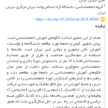
عالی، تهران، ایران
3
گروه جامعه‌شناسی، دانشگاه آزاد اسلامی واحد تهران مرکزی، تهران،
ایران
https://doi.org/10.22034/jsi.2019.38569
چکیده
هدف از این تحقیق شناختِ الگوهای آموزشِ جامعه‌شناسی است.
روشِ تحقیق، کیفی و جامعۀ مورد مطالعه دانشگاه‌ها و مؤسساتِ
آموزش عالی حضوری و دولتی شهر تهران است. یافته‌ها با
استفاده از نمونه‌گیریِ هدفمند و نظری از طریقِ مصاحبۀ
نیمه‌ساختاریافته با 31 نفر از دانشجویانِ دورۀ دکتری و استادانِ
جامعه‌شناسی جمع‌آوری شده‌اند. نتایج حکایت از تمایزِ میان
الگوهایِ آموزشِ جامعه‌شناسی در جامعۀ مورد مطالعه دارد و
راهبردها و کنش‌هایِ کنشگرانِ حوزه جامعه‌شناسی را در کلاسِ
درس و محیطِ آموزشی در پنج الگو تفکیک و صورت‌بندی می‌کند
که عبارتند از؛ 1) کلاسیک، 2) انتقادی، 3) کاربردی، 4)اجتماعی، 5)
وظیفه‌ای-رفتاری. همچنین یافته‌ها نشان داد که یک الگویِ مبهمِ
ترکیبی و اقتضائیِ در راه نیز در حال شکل‌گیری است که هنوز
ظهورِ کامل و استقرار نیافته است.