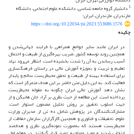
دانشگاه خوارزمی تهران، ایران
3
دانشیار گروه جامعه شناسی، دانشکده علوم اجتماعی، دانشگاه
مازندران، مازندران، ایران؛
https://doi.org/10.22034/jsi.2023.553686.1576
چکیده
در ایران مانند سایر جوامع همراهی با فرایند جهانی‌شدن و
همچنین روند توسعه کشور، ضریب بهره‌گیری از طبیعت و احتمال
آسیب رساندن به آن را شدت بخشیده است. انتظار می‌رود نهاد
تعلیم و تربیت و به‌ویژه آموزش عالی در راستای فرهنگ‌سازی
برای استفاده بهینه از طبیعت و تحقق محیط‌زیست سالم و پایدار
فعالیت کند. به این دلیل متن حاضر بر این هدف متمرکز است که
نشان دهد آموزش عالی ایران چگونه به مقوله محیط‌زیست
پرداخته است. این مطالعه از حیث نظری بر آراء جان هانیگن و از
جهت اسلوب تحقیق بر روش تحلیل مضمون استوار است.
مشارکت‌کنندگان در پژوهش شامل ده تن از مدیران وزارت
علوم، تحقیقات و فناوری و همچنین کارگزاران سازمان حفاظت از
محیط‌زیست هستند که به‌صورت نمونه‌گیری نظری و هدفمند
انتخاب شدند و مورد مصاحبه عمیق قرار گرفتند. در وهله اول