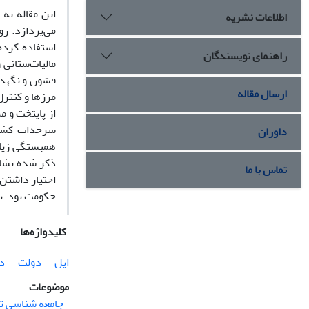
این مقاله به
اطلاعات نشریه
می‌پردازد. ر
راهنمای نویسندگان
قشون و نگهدا
ارسال مقاله
داوران
همبستگی زیاد
ذکر شده نشان
تماس با ما
اختیار داشتن 
حکومت بود. بن
کلیدواژه‌ها
ایل
دولت
دی
موضوعات
جامعه شناسی ت