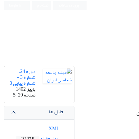
ورود به سامانه
ثبت نام
English
دوره 24،
شماره 3 -
شماره پیاپی 3
پاییز 1402
صفحه
5-29
فایل ها
ن
XML
اصل مقاله
285.57 K