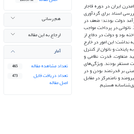
مدرن ایران در دوره قاجار
ررسی اسناد برای گردآوری
هم رسانی
گمرکی تنها منابع درآمد دولت بودند؛ ضعف در
مالیات‌ستانی و فساده گسترده، دولت را در تنگناهای مالی چاره‌ناپذیری قرار داده بود. 2. ناتوانی در پرداخت مواجب
ارجاع به این مقاله
ته بود و دولت در دفاع از
ام وحدت رویه نداشت؛ این امور در خارج
ی واگذار می‌شد. 4. بوروکراسی محدود به پایتخت و ناتوان از کنترل
آمار
 ایل‌ها با داشتنِ شیوۀ تولید متفاوت، قدرت نظامی و
ت مستقر بودند. ویژگی‌های
تعداد مشاهده مقاله
465
بنی بر قدرتمند بودن و در
تعداد دریافت فایل
473
یرومند و نامتمرکز در مقابل
اصل مقاله
رق‌شناسانه هستیم.