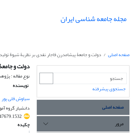
مجله جامعه شناسی ایران
صفحه اصلی
دولت و جامعۀ پیشامدرنِ قاجار نقدی بر نظریۀ شیوۀ تولید
دولت و جامعۀ 
نوع مقاله : پژو
نویسنده
جستجوی پیشرفته
سیاوش قلی پور
صفحه اصلی
دانشیار گروه آمو
547679.1532
مرور
چکیده