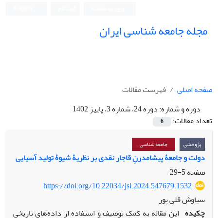
ورود به سامانه
ثبت نام
English
مجله جامعه شناسی ایران
صفحه اصلی
فهرست مقالات
دوره و شماره:
دوره 24، شماره 3، پاییز 1402
تعداد مقالات:
6
پژوهشی
جامعه شناسی
دولت و جامعۀ پیشامدرنِ قاجار نقدی بر نظریۀ شیوۀ تولید آسیایی
صفحه
5-29
https://doi.org/10.22034/jsi.2024.547679.1532
سیاوش قلی پور
چکیده
این مقاله به کمک توصیف و استفاده از داده‌های تاریخی