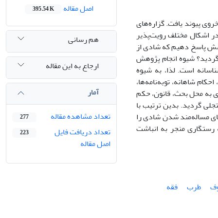
اصل مقاله
395.54 K
وی پیوند یافت. گزاره‌های
 در اشکال مختلف رویت‌پذیر
هم رسانی
رسش پاسخ دهیم که شادی از
 گردید؟ شیوه انجام پژوهش
ارجاع به این مقاله
ناسانه است. لذا، به شیوه
حکام شاهانه، توبه‌نامه‌ها،
آمار
ادی به محل بحث، قانون، حکم
تجلی گردید. بدین ترتیب با
تعداد مشاهده مقاله
ی مساله‌مند شدن شادی را
277
 رستگاری منجر به انباشت
تعداد دریافت فایل
223
اصل مقاله
ف
طرب
فقه