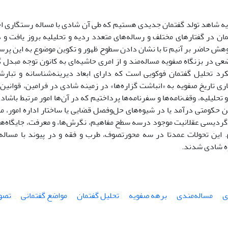
ه شاهد تولد گفتمان جدیدی هستیم که طی آن شادی با مساله رستگاری اخر
مان در گفتارهای مختلف و رساله‌های متعدد ردیه و تحلیلیه بروز یافت و
وهش حاضر بر آنیم تا با نشان دادن سطوح ظهور و تکوین موضوع به این پ
عی در بزنگاه صفویه مساله‌مند و از امری حاشیه‌ای به کانون توجه مبدل
کرد تحلیل گفتمان فوکویی است که دارای ابعاد دیرینه‌شناسانه و تبارش
اری تاریخ صفویه به «انباشت گزاره‌ها» در زمینه شادی در فرامین، قوانین، ا
 تحلیلیه، وقف‌نامه‌ها و سفرنامه‌ها پرداختیم که در‌ آن‌ها امور مرتبط باش
ن حکومتی درآمد یا در شیوه‌های حل‌وفصل قضایی یا ساختار اداره امور، م
ردیسی عقلانیت موجود درسه سطح مفاهیم، نگرش‌ها، و معرفت، جایگاه‌ها
 این تحولات عمدتا در سه محورتصوف، طرب و فقه و در پیوند با مساله
ره شادی شدند.
ی
مساله‌مندی
برهه صفویه
تحلیل گفتمان
مواضع گفتمانی
تصو