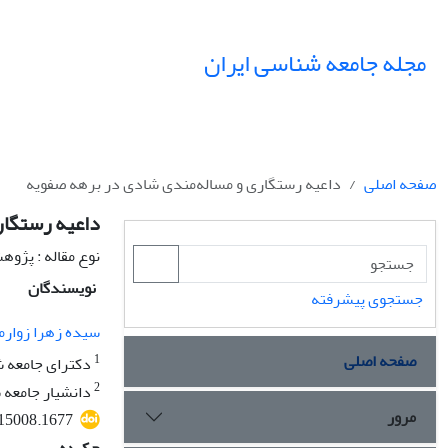
مجله جامعه شناسی ایران
صفحه اصلی
داعیه رستگاری و مساله‌مندی شادی در برهه صفویه
داعیه رستگار
نوع مقاله : پژو
نویسندگان
جستجوی پیشرفته
سیده زهرا زوارم
صفحه اصلی
1
دکترای جامعه ش
2
دانشیار جامعه 
مرور
015008.1677