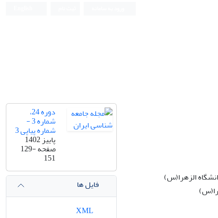
ورود به سامانه
ثبت نام
English
دوره 24،
شماره 3 -
شماره پیاپی 3
پاییز 1402
صفحه
129-
151
نشگاه الزهرا(س)
فایل ها
را(س)
XML