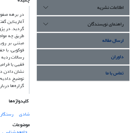
چکیده
اطلاعات نشریه
در برهه صفوی
آغازیناین گفت
راهنمای نویسندگان
گردید. در پژ
طریق چه مواض
ارسال مقاله
مبتنی بر روی
فوکویی، با حف
داوران
رسالات ردیه و
فقهی یا فرامی
نشان دادن دگ
تماس با ما
توضیح دادیم.
گزاره‌ها دربا
کلیدواژه‌ها
شادی
رستگار
موضوعات
جامعه شناسی