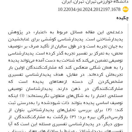
دانشگاه خوارزمی تهران، تهران، ایران.
10.22034/jsi.2024.2012197.1678
چکیده
دغدغه‌ی این مقاله مسائل مربوط به «اعتبار» در پژوهش
پدیدارشناختی است. پدیدارشناسی کوششی برای غنابخشیدن
به جهانِ تجربه است و در طول سالیان از تأکید صرف بر «توصیف
محض» به تمرکز بر تفسیرِ تجربه گذر کرده است. پدیدارشناسی
توصیفی تضمین می‌کند که شناخت به دست آمده می‌تواند پدیده
را به همان شکلی منعکس کند که مشارکت‌کنندگان اولین بار
تجربه‌اش کرده‌اند. در مقابل، هدف پدیدارشناسیِ تفسیری
مشخص‌کردن آن دسته ازمعنا‌های پدیده است که
مشارکت‌کنندگان در ذهن دارند. پدیدارشناسان توصیفی
مسئله‌ی اعتبار را به شکل‌های متفاوتی نگریسته‌اند: (۱) اینکه
توصیف اساسیِ پدیده بتواند ذات شهودشده را به‌درستی ثبت
کند؛ (۲) برای بررسی تحلیل‌های پدیدارشناختی بتوان از
وارسی‌خبرگان بهره برد؛ (۳) بازگشت به مشارکت‌کنندگان. از
سوی ‌دیگر، در پدیدارشناسی تفسیری مسئله این است که آیا
تفسیرهای پدیدارشناختی‌ِ مرتبط با ساختارهای معناییِ زیربناییِ