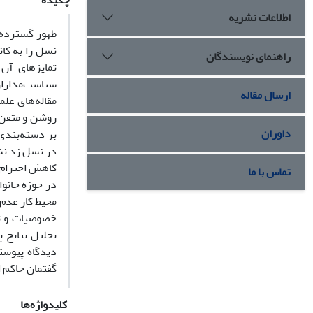
چکیده
اطلاعات نشریه
ظهور گسترده و
نسل را به کا
راهنمای نویسندگان
تمایزهای آن
سیاست‌مداران
ارسال مقاله
روشن و متقن ا
داوران
بر دسته‌بندی
در نسل زد نشا
کاهش احترام ب
تماس با ما
در حوزه خانو
محیط کار عدم 
خصوصیات و تما
تحلیل نتایج 
دیدگاه پیوستگ
گفتمان حاکم ا
کلیدواژه‌ها