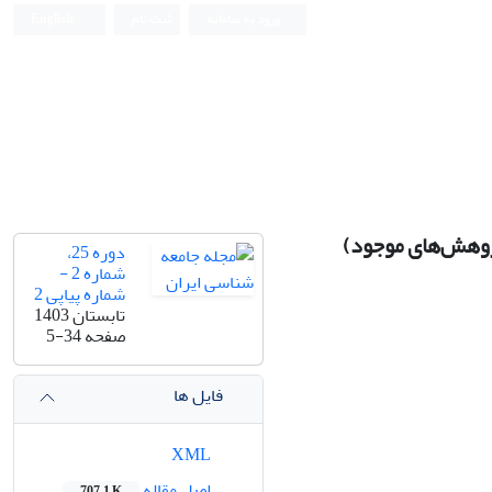
ورود به سامانه
ثبت نام
English
ژوهش‌های موجود)
دوره 25،
شماره 2 -
شماره پیاپی 2
تابستان 1403
صفحه
5-34
فایل ها
XML
اصل مقاله
707.1 K