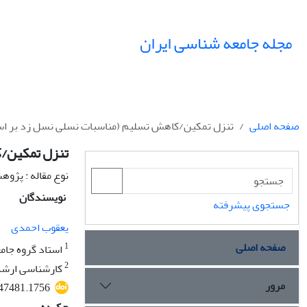
مجله جامعه شناسی ایران
صفحه اصلی
تنزل تمکین/کاهش تسلیم (مناسبات نسلی نسل زد بر ا
تنزل تمکین/ک
نوع مقاله : پژو
نویسندگان
جستجوی پیشرفته
یعقوب احمدی
صفحه اصلی
1
استاد گروه جامع
2
کارشناسی ارشد ج
مرور
047481.1756