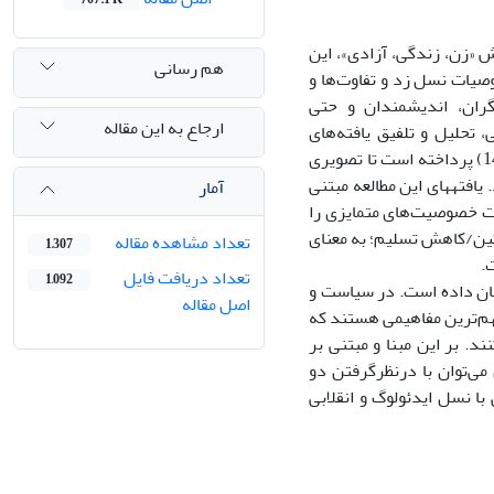
ش «زن، زندگی، آزادی»، این
هم رسانی
صیات نسل زد و تفاوت‌ها و
ران، اندیشمندان و حتی
ارجاع به این مقاله
 تحلیل و تلفیق یافته‌های
مقاله‌های علمی تهیه و منتشرشده معتبر در حوزه نسل زد در یک دهه اخیر (1390 -1403) پرداخته است تا تصویری
افته­های این مطالعه مبتنی
آمار
ست خصوصیت‌های متمایزی را
مکین/کاهش تسلیم؛ به معنای
تعداد مشاهده مقاله
1,307
.
تعداد دریافت فایل
1,092
شان داده است. در سیاست و
اصل مقاله
مهم‌ترین مفاهیمی هستند که
د. بر این مبنا و مبتنی بر
می‌توان با درنظرگرفتن دو
با نسل ایدئولوگ و انقلابی