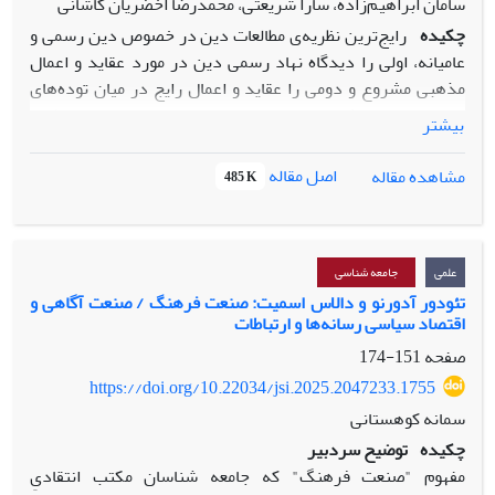
سامان ابراهیم‌زاده، سارا شریعتی، محمدرضا اخضریان کاشانی
چکیده
رایج‌ترین نظریه‌ی مطالعات دین در خصوص دین رسمی و
عامیانه، اولی را دیدگاه نهاد رسمی دین در مورد عقاید و اعمال
مذهبی مشروع و دومی را عقاید و اعمال رایج در میان توده‌های
مردم می‌داند. نظر به نبود سازمان رسمی دینی در جوامع اسلامی،
بیشتر
صورت‌بندی متفاوتی ارائه شده که دین رسمی را آرای هنجارین
علمای مذهبی در مورد باورهای مذهبی مشروع می‌داند. در مورد
اصل مقاله
مشاهده مقاله
485 K
کردستان با صورت متفاوتی از اسلام به نام اسلام صوفیانه طرفیم
که کاربست نظریه اخیر را نیز با مشکل مواجه می‌کند. بر این
اساس تلاش کرده‌ایم از چارچوب تحلیلی متفاوتی استفاده کنیم که
تمایز میان عامیانه و رسمی در اسلام را بر اساس شکل تجربه دینی
علمی
جامعه شناسی
تعریف می‌کند. بدین منظور ابتدا بر اساس روش تاریخی،
تئودور آدورنو و دالاس اسمیت: صنعت فرهنگ / صنعت آگاهی و
اقتصاد سیاسی رسانه‌ها و ارتباطات
فرآیندهای تاریخی اثرگذار بر شکل‌گیری اسلام صوفیانه را بررسی
کرده‌ایم و در نهایت به تحلیلی نظری در مورد صورت‌بندی جدیدی
صفحه
151-174
از تمایز میان صورت‌های عامیانه و رسمی اسلام دست زده‌ایم
.
https://doi.org/10.22034/jsi.2025.2047233.1755
سمانه کوهستانی
چکیده
توضیح سردبیر
مفهوم "صنعت فرهنگ" که جامعه شناسان مکتب انتقادیِ