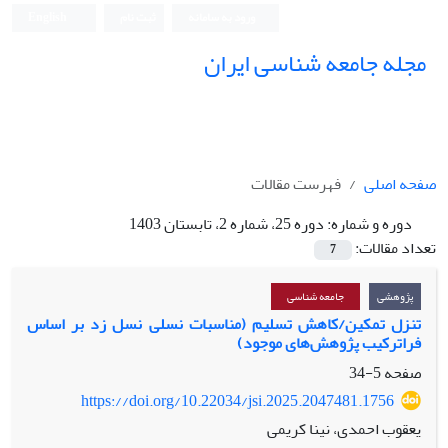
ورود به سامانه
ثبت نام
English
مجله جامعه شناسی ایران
صفحه اصلی
فهرست مقالات
دوره و شماره:
دوره 25، شماره 2، تابستان 1403
تعداد مقالات:
7
پژوهشی
جامعه شناسی
تنزل تمکین/کاهش تسلیم (مناسبات نسلی نسل زد بر اساس
فراترکیب پژوهش‌های موجود)
صفحه
5-34
https://doi.org/10.22034/jsi.2025.2047481.1756
یعقوب احمدی، نینا کریمی