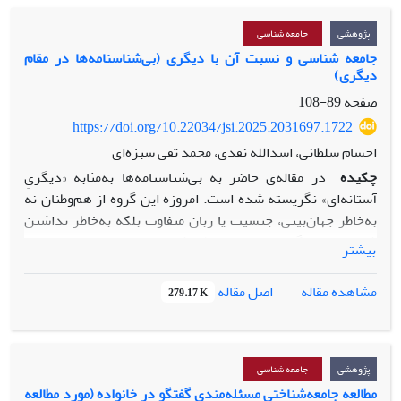
علاوه بر روایت و گفتمان پوزیتیویستی(دورکیمی) گفتمان
مارکسیستی در ایران توسعه یافت و به­تدریج از برخی مفاهیم
پژوهشی
جامعه شناسی
وبری و اندیشه­های او برای تبیین وقایع تاریخی استفاده شد. در
جامعه شناسی و نسبت آن با دیگری (بی‌شناسنامه‌ها در مقام
دیگری)
دورۀ سوم تحولات زیادی در عرصه داخلی و بین‌المللی رخ داد.
استعاره­ها و مفاهیم مارکسیستی کاهش و درمقابل مفاهیم وبری
صفحه
89-108
رونق بیشتری یافت.
https://doi.org/10.22034/jsi.2025.2031697.1722
احسام سلطانی، اسدالله نقدی، محمد تقی سبزه‌ای
چکیده
در مقاله‌ی حاضر به بی‌شناسنامه‌ها به‌مثابه «دیگریِ
آستانه‌ای» نگریسته شده است. امروزه این گروه از هم‌وطنان نه
به‌خاطر جهان‌بینی، جنسیت یا زبان متفاوت بلکه به‌خاطر نداشتن
شناسنامه به گروهی منزوی و طردشده در میان میلیون‌ها انسان‌
بیشتر
بدل شده‌اند. با وجود این، تاکنون توجه چندانی به این گروه نشده
است و تقریباً سکوتی همه‌جا حاضر در میان پژوهشگران علوم
اصل مقاله
مشاهده مقاله
279.17 K
اجتماعی درباره‌ی گروه مورد اشاره وجود دارد. بنابراین، طرح این
پرسش ضروری است: چرا جامعه‌شناسان ایرانی کمتر به مسائل
این زندگی (زندگی دیگری/ فرد بی‌شناسنامه) توجه نشان
داده‌اند و اغلب درباره‌ی شیوه زندگی بی‌شناسنامه‌ها سکوت
پژوهشی
جامعه شناسی
کرده‌اند؟ در مقاله‌ی حاضر به قصد پاسخ به این پرسش به
مطالعه جامعه‌شناختی مسئله‌مندی گفتگو در خانواده (مورد مطالعه