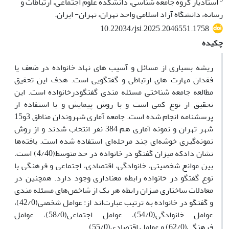
استادیار گروه جامعه شناسی، دانشکده علوم اجتماعی، ارتباطات و
رسانه، دانشگاه آزاد اسلامی واحد تهران، تهران- ایران.
10.22034/jsi.2025.2046551.1758
چکیده
ریشه بسیاری از مسائل و آسیب ­های نهاد خانواده در ضعف یا
فقدان مهارت­ های ارتباطی و گفتگویی است. هدف این تحقیق
مطالعه جامعه شناختی مسئله­ مندی گفتگودرخانواده است. این
تحقیق از نوع کمی است و با روش پیمایش و با استفاده از
پرسشنامه انجام شده است. جامعه آماری شهروندان مناطق 3و15
شهر تهران و نمونه آماری هم 384 نفر انتخاب شدند و از روش
نمونه‌گیری خوشه‌ای چند مرحله‌ای استفاده شده است. یافته‌ها
نشان دادکه میزان گفتگو در خانواده در حد متوسط(4/40) است.
بین موانع شخصیتی، خانوادگی، اقتصادی، اجتماعی و فرهنگی با
نوع گفتگو در خانواده رابطه معناداری وجود دارد. همچنین در
معادلات ساختاری میزان رابطه هر یک از شاخص‌های مسئله مندی
و گفتگو در خانواده به ترتیب عبارت‌اند از: عوامل شخصی(42/0)،
عوامل خانوادگی(54/0)، عوامل اجتماعی(58/0)، عوامل
فرهنگی(62/0) و عوامل اقتصادی(55/0).