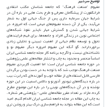
توضیح سردبیر
مفهوم "صنعت فرهنگ" که جامعه شناسان مکتب انتقادیِ
فرانکفورت از پیشگامان معرفی و طرح بحث هایی در باره آن در
شرایط جهان سرمایه داری پس از جنگ جهانی اول به شمار
می‌آیند، یکی از آن دسته مفهوم‌های مهمی است که امروزه، در
شرایط جهانی شدن و گسترش مهار ناپذیر نفوذ شبکه‌های
اجتماعی نوین در زندگی افراد و جامعه‌ها، برای فهم فرایند‌های
تحول و توسعه نظام جهانی از اهمیت تبیینی و تحلیلی زبادی
برخوردار‌اند. گو آنکه این مفهوم امروزه دیگر مفهوم نو و
ناشناخته‌ای نیست، و اگرچه برنامه کار مجله جامعه شناسی ایران
اساسآ منحصر و محدود به چاب و انتشار مقاله‌های علمی پژوهشی
در حوزه جامعه شناسی ایران است؛ اما اهمیت کاربردی مفهوم
صنعت فرهنگ موجب شد که با توجه به در دست بودن برگردان
فارسی قابل استفاده‌ای از مقاله خوب و آموزنده‌ای که رابرت بیب
در باره دیدگاه‌های تیودور آدورنو و دالاس اسمیت در این حوزه
نوشته و در آن دیدگاه‌های نوینی را در باره این موضوع مطرح
کرده، مازاد بر تعداد مقرر مقاله‌های علمی - پژوهشی هر شماره ،
به چاپ این مقاله در مجله جامعه شناسی ایران اقدام کنیم. امید
است که این مقاله بتواند به فراهم سازی درک بهتر و روشن تری