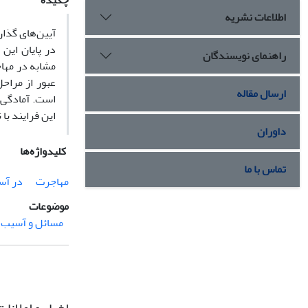
چکیده
اطلاعات نشریه
آیین‌های گذار
در پایان این
راهنمای نویسندگان
مشابه در مهاج
عبور از مراح
ارسال مقاله
است. آمادگی 
این فرایند با
داوران
کلیدواژه‌ها
تماس با ما
مهاجرت
در آس
موضوعات
مسائل و آسیب‌ه