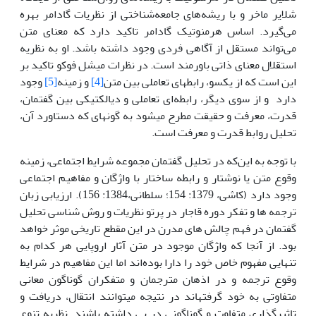
شلایر ماخر و با ریشه‌های جامعه‌شناختی از نظریات گادامر بهره
می‌گیرد. اساس هرمنوتیک گادامر تاکید دارد که معنای متن
می‌تواند مستقل از آگاهی فردی وجود داشته باشد. او به نظریه
استقلال معنای ذاتی باورمند است. در نظرات میشل فوکو تاکید بر
این است که از یکسو، رابطه­ای تعاملی بین متن
[4]
و زمینه
[5]
وجود
دارد و از سوی دیگر، رابطه‌ای تعاملی و دیالکتیکی بین گفتمان،
قدرت، معرفت و حقیقت مطرح می­شود به گونه­ای که دستاورد آن،
تحلیل روابط قدرت و معرفت است.
با توجه به این‌که در تحلیل گفتمان مجموعه شرایط اجتماعی، زمینه
وقوع متن یا نوشتار و رابطه ساختار با واژگان و مفاهیم اجتماعی
وجود دارد (کاشی، 1379: 154؛ سلطانی،1384: 156). ارزیابی زبان
ترجمه ها و تفکر دوره قاجار در پرتو نظریات و روش شناسی تحلیل
گفتمان در فهم چالش های مدرن در این مقطع تاریخی موثر خواهد
بود. از آنجا که واژگان موجود در متن آثار اروپایی هر کدام به
تنهایی مفهوم خاص خود را دارا بوده‌اند اما این مفاهیم در شرایط
وقوع ترجمه و در اذهان مترجمان و متفکران گوناگون معانی
متفاوتی به خود گرفته­اند در نتیجه می­توانند انتقال، دریافت و
تاثیرگذاری متفاوت و گوناگونی در پی داشته باشند. نظریه تنوع