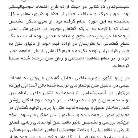
سیسموندی که کتابی در جهت ارائه طرح اقتصاد سوسیالیستی
بود بدون درک و شناخت جدّی از فضا و ضرورت‌های شکل
بخشیده به این حوزه انجام گرفته بود. از سوی دیگر، مشخص
است که با توجه به این‌که گفتمان موجود در دنیای متن اصلی
ترجمه‌ها دربردارنده سطوح و ابعاد متعددی بوده است نه یک
سطح گفتمانی اما مترجمان در ارائه فهم خود از دنیای متن به
چنین ظرافت­هایی توجه نکرده و فهم گفتمانی تاریخی جامعه عصر
خود را بر تمام مفاهیم اجتماعی و زبان متن ترجمه شده مسلط
کرده­اند.
در پرتو الگوی روش‌شناختی تحلیل گفتمان می‌توان به اهداف
مهمی در تحلیل متن نوشتارهای ترجمه شده نائل آمد؛ اوّل این‌که
می‌توان در آسیب‌شناسی ترجمه‌ها به نشان دادن رابطه بین
نویسنده، متن و خواننده پرداخت. در درجه دوم امکان روشن
شدن ساختار عمیق و پیچیده تولید متن یا جریان تولید گفتمان در
محتوای متون ترجمه شده و تشخیص آنان ممکن می شود. سوّم
این‌که، بررسی و تشخیص تاثیر بافت متن (واحدهای زبانی، فضای
تاریخی و نظام زبانی) و بافت موقعیتی (عوامل اجتماعی، فرهنگی،
سیاسی، تاریخی و معرفتی) بر گفتمان حاکم بر متن ترجمه ها از