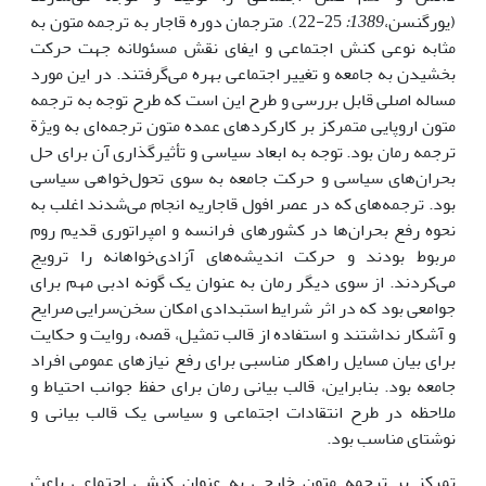
(یورگنسن،
1389:
25-22). مترجمان دوره قاجار به ترجمه متون به
مثابه نوعی کنش اجتماعی و ایفای نقش مسئولانه جهت حرکت
بخشیدن به جامعه و تغییر اجتماعی بهره می‌گرفتند. در این مورد
مساله اصلی قابل بررسی و طرح این است که طرح توجه به ترجمه
متون اروپایی متمرکز بر کارکردهای عمده متون ترجمه‌ای به ویژة
ترجمه رمان بود. توجه به ابعاد سیاسی و تأثیرگذاری آن برای حل
بحران‌های سیاسی و حرکت جامعه به سوی تحول‌خواهی سیاسی
بود. ترجمه‌های که در عصر افول قاجاریه انجام می‌شدند اغلب به
نحوه رفع بحران‌ها در کشورهای فرانسه و امپراتوری قدیم روم
مربوط بودند و حرکت اندیشه‌های آزادی‌خواهانه را ترویج
می‌کردند. از سوی دیگر رمان به عنوان یک گونه ادبی مهم برای
جوامعی بود که در اثر شرایط استبدادی امکان سخن‌سرایی صرایح
و آشکار نداشتند و استفاده از قالب تمثیل، قصه، روایت و حکایت
برای بیان مسایل راهکار مناسبی برای رفع نیازهای عمومی افراد
جامعه بود. بنابراین، قالب بیانی رمان برای حفظ جوانب احتیاط و
ملاحظه در طرح انتقادات اجتماعی و سیاسی یک قالب بیانی و
نوشتای مناسب بود.
تمرکز بر ترجمه متون خارجی به عنوان کنشی اجتماعی باعث