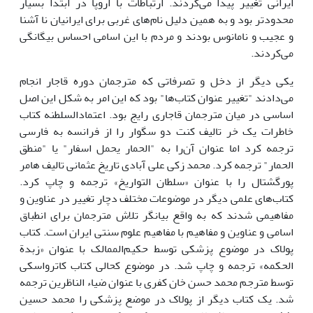
ایرانی تغییر پیدا می‌کردند. ارتباطات با اروپا در ابتدا بسیار
محدود‌تر بود و به همین دلیل نام‌های غربی برای ایرانیان نا آشنا
و عجیب و نامانوس بودند و مردم با این اسامی احساس بیگانگی
می‌کردند.
یکی دیگر از دخل و تصرفاتی که مترجمان دوره قاجار انجام
می‌دادند "تغییر عنوان کتاب‌ها" بود که این امر به شکل این اصل
اساسی در میان مترجمان قاجاری رایج بود. اعتمادالسلطنه کتاب
خاطرات یک خر تالیف کنت دو سگوار را از فرانسه به فارسی
ترجمه کرد اما عنوان آن‌را به "الحمار یحمل اسفار" یا "منطق
الحمار" ترجمه کرد. محمد زکی علی آبادی تاریخ عثمانی تالیف هامر
پورگشتال را با عنوان «سلطان التواریخ» ترجمه و چاپ کرد.
کتاب‌های علمی دیگر در موضوعات مختلف دچار تغییر در عناوین و
مفاهیمی شدند که به واقع بیانگر تلاش مترجمان برای انطباق
اسامی و عناوین و مفاهیم با مفاهیم علوم سنتی ایران است. کتاب
پولاک در موضوع پزشکی توسط حکیم‌الممالک با عنوان «زبدة
الحکمه» ترجمه و چاپ شد. در موضوع کحالی کتاب کاترواسکی
توسط مترجم محمد حسن خان کفری با عنوان ضیاء الناظرین ترجمه
شد. یک کتاب دیگر از پولاک در موضع پزشکی را محمد حسین