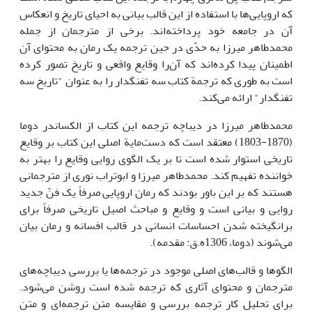
که اروپایی‌ها با استفاده از این قالب بیانی به احیای تاریخ و انعکاس
آن در جامعه خود پرداخته‌اند. برخی از مترجمان از جمله
محمدطاهر میرزا به حدّی در حین ترجمه یک رمان به محتوای آن
اطمینان پیدا کرده‌اند که آن‌را وقایع واقعی و تاریخ تصور کرده
است به طوری که ترجمة کتاب سه تفنگدار را به عنوان "تاریخ سه
تفنگدار" ارائه می‌کند.
محمدطاهر میرزا در دیباچه‌ ترجمه این کتاب از الکساندر دوما
(1870-1803) معتقد است که دست‌مایة اصلی این کتاب بر وقایع
تاریخی استوار شده است تا بر یک الگوی روایی وقایع را بهتر به
خواننده تفهیم کند. محمدطاهر میرزا و ابوتراب نوری از مترجمانی
هستند که بر این باور بودند که رمان اروپایی صرفاً یک فنّ جدید
روایی و بیانی است و وقایع و مباحث اصیل تاریخی صرفاً برای
برانگیخته شدن احساسات انسانی در قالب افسانه و رمان بیان
می‌شوند (دوما، 1306ه.ق: مقدمه).
الگوها و قالب‌های اصلی موجود در ترجمه‌ها یا بررسی دیباچه‌های
مترجمان و محتوای آثاری که ترجمه شده است روشن می‌شود.
برای تحلیل کار ترجمه بررسی و مقایسه متن ترجمه‌ای و متن