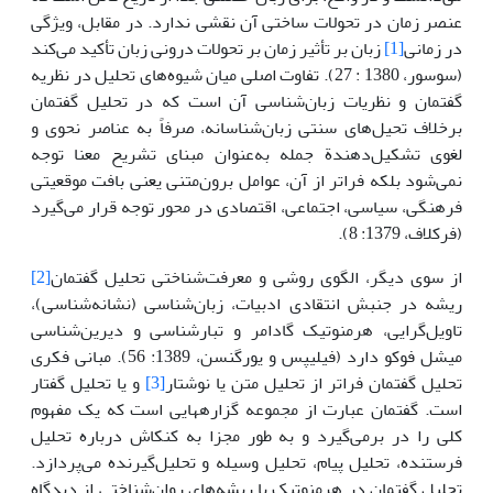
عنصر زمان در تحولات ساختی آن نقشی ندارد. در مقابل، ویژگی
در زمانی
[1]
زبان بر تأثیر زمان بر تحولات درونی زبان تأکید می‌کند
(سوسور، 1380 : 27). تفاوت اصلی میان شیوه‌های تحلیل در نظریه
گفتمان و نظریات زبان‌شناسی آن است که در تحلیل گفتمان
برخلاف تحیل‌های سنتی زبان‌شناسانه، صرفاً به عناصر نحوی و
لغوی تشکیل‌دهندة جمله به‌عنوان مبنای تشریح معنا توجه
نمی‌شود بلکه فراتر از آن، عوامل برون‌متنی یعنی بافت موقعیتی
فرهنگی، سیاسی، اجتماعی، اقتصادی در محور توجه قرار می‌گیرد
(فرکلاف، 1379: 8).
از سوی دیگر، الگوی روشی و معرفت‌شناختی تحلیل گفتمان
[2]
ریشه در جنبش انتقادی ادبیات، زبان‌شناسی (نشانه‌شناسی)،
تاویل‌گرایی، هرمنوتیک گادامر و تبارشناسی و دیرین‌شناسی
میشل فوکو دارد (فیلیپس و یورگنسن، 1389: 56). مبانی فکری
تحلیل گفتمان فراتر از تحلیل متن یا نوشتار
[3]
و یا تحلیل گفتار
است. گفتمان عبارت از مجموعه گزاره­هایی است که یک مفهوم
کلی را در برمی‌گیرد و به طور مجزا به کنکاش درباره تحلیل
فرستنده، تحلیل پیام، تحلیل وسیله و تحلیل‌گیرنده می‌پردازد.
تحلیل گفتمان در هرمنوتیک با ریشه‌های روان‌شناختی از دیدگاه