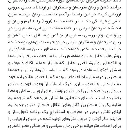
دهد چگونه می‌توان ترجمه‌های دوره ناصرالدین شاه را به‌عنوان
برآیند ذهن و زبان مترجمان و متفکران در ارتباط با دنیای بیرونی
ارزیابی کرد؟ در این راستا برآنیم تا نسبت زبان ترجمه متون
علمی و فرهنگی جدید در جامعه مبدا (اروپا) را با فهم و زبان و
اندیشه مترجمان ایرانی در جامعه مقصد ارزیابی نماییم زیرا در
پرتو این نوع بررسی بسیاری از نواقص و مسائل دنیای ذهن و
زبان مترجمان و متفکران ایرانی در مواجهه با متن‌های تولید شده
در دنیای جدید مشخص خواهد شد. به منظور تبیین مساله فوق از
روش‌های تحلیل متن و مفاهیم زبانی با مراجعه به برخی نظریه‌ها
و الگوهای روش‌شناختی تحلیل گفتمان از جمله لاکلاو و موف و
میشل فوکو استفاده می‌شود که براساس آن‌ها، زبان ترجمه‌ها
مهم‌ترین عرصه ارتباط اجتماعی بوده که با حضور مقتدرانه خود
به بازنمایی و تصویرسازی درک انسان از وجود خود و دنیای
بیرونی پرداخته و آن‌ را در دنیای نوشتارهای اروپایی سامان و معنا
بخشیده است. دستاورد تحقیق ما نشان می‌دهد که ترجمه به
مثابه یکی از مهم‌ترین کانال‌های انتقال فهم از دنیای جدید به
ایفای نقش مهمی در معرفی و استخراج یک برنامه تحول‌ساز و
فرایند دگرگونی از درون متن‌های تولیدشده در دنیای اروپایی را
برای اهداف مترقیانه برخی رجال سیاسی و فرهنگی عصر ناصری