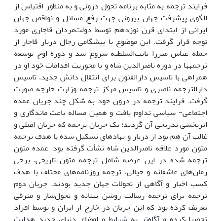
فرایند ترجمه به مثابه برنامه تحول درونی و به منظور اقتباس از
الگوی پیشرفت جهان بیرونی جهت رفع مسائل و نواقص جهان
ایرانی از ابتدای قرن نوزدهم توسط دولت‌مردان قاجاری مورد
توجه قرار گرفت. این موضوع با پیشگامی رجال دربار قاجار از
جمله عباس میرزا نایب‌السلطنه شروع شد و دوره اوج توسعه
ترجمه­ها در دوره ناصرالدین شاه و با محوریت اقدامات خود او در
همراهی با تاسیس دارالفنون برای انتقال دانش جدید، تاسیس
دارالترجمه ناصری و تاسیس مرکز ترجمه وزارت خارجه صورت
گرفت. فرایند ترجمه در درون خود به شکل چند جریان عمده
اجتماعی- سیاسی تداوم یافت و همین مساله باعث ماندگاری و
اثربخشی تدریجی آن گردید؛ یک جریان ترجمه که جریان اصلی و
غالب آن هم بود از دربار و نهادهای تشکیل شده با هدف ترجمه
متون مورد علاقه ناصرالدین شاه نشأت گرفته بود. عمده متون
ترجمه شده در این عرصه شامل ترجمه­ متون تاریخی، برخی
رمان‌های عاشقانه و خیالی، ترجمه روزنامه‌های مختلف با هدف
کسب اخبار و آگاهی از تحولات جهان جدید بودند. جریان دوم
ترجمه برای ترجمه رسالت روشن بینانه و تحول‌ساز و مترقی
تعریف کرده بود که این جریان در خارج از ایران و توسط افراد
تحصیل‌کرده و آگاه‌تر به شرایط و اوضاع دنیای جدید هدایت