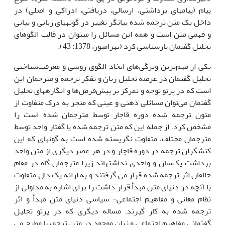
پیام (پیام­های برداشتی، ارسالی، دریافتی، ادراکی و اصلی) در
داخل یک متن ترجمه شده بیانگر تغییر در گونه­های زبانی و بیانی
و فهمی متن است و همه این مسائل را می­توان در قالب الگوهای
تحلیل گفتمان بازشناسی کرد (بهرامپور، 1378: 43).
یکی از مهم‌ترین ویژگی‌های اتخاذ الگوی روشی و معرفت‌شناختی
تحلیل گفتمان در عرصه تحلیل زبان و تفکر ترجمه و مترجمان این
است که در پرتو توجه و تمرکز بر پیش‌فرض‌ها و انگاره­های تحلیل
گفتمان می‌توان مسائلی ذهنی و عینی که منجر به درک متفاوت از
متون ترجمه شده دوره قاجار توسط مترجمان شده است را
مشخص کرد. از جمله این که متن ترجمه شده یا گفتار واحد توسط
مترجمان مختلف، متفاوت نگریسته شده است به گونه­ای که این
کنشگران ترجمه در دوره قاجار و در هر عصر دیگری از متن واحد
برداشت یک‌سان و واحدی نداشته­اند زیرا مترجمان گاه در مقام
خالقان اثر ترجمه شده قرار می گرفتند و به ارائه یک دال متفاوت
با آنچه در دنیای متن مبدأ قرار داشت را برای اشاره به مدلولی از
نظام معانی و مفاهیم اجتماعی- سیاسی دنیای متن مبدأ و اثر
ترجمه شده به کار گیرند. مساله دیگری که در پرتو تحلیل
گفتمانی مفاهیم اجتماعی و زبان موجود در متن ترجمه­ها مطرح می