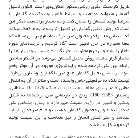
طریق کاربست الگوی روشی مذکور امکان‌پذیر است. الگوی تحلیل
گفتمان می­­تواند موقعیت و شرایط خاص تولیدکننده گفتمان یا
شرایط تولید گفتمان را نمایان کند. وجه بسیار پراهمیت دیگر این
است که روش تحلیل گفتمان در تحلیل ترجمه‌ها به ما کمک می­کند
که بی­ثباتی معنا را در محتوای متن درک نماییم و بر این مساله که
معنا همواره در حال تغییر است آگاه گردیم و ترجمه‌های دوره
قاجار را به عنوان فهم مطلق در نظر نگیریم و نسبی بودن آن‌ها را
مدّنظر قرار دهیم. روش تحلیل گفتمان می‌تواند در آشکار ساختن
رابطه بین متن ترجمه شده و ایدئولوژی موجود در آن موثر واقع
شود. بر اساس تحلیل گفتمان هیچ متن یا گفتار و نوشتاری بی‌طرف
نیست بلکه به موقعیتی خاص وابسته است و متاثر از آن به انتقال
معانی خاصی برای مخاطب می­پردازد (تاجیک، 1379: 16. سلطانی،
زمستان 1383: 160). زبان در بازنمایی متن ترجمه‌ها به شکل
بخشی و تغییر در رژیم حقیقت می­پردازد و جهان اجتماعی متن
مبدا را به عنوان محصول گفتمان‌ ذهنیت و فهم مترجمان بازتاب
می­دهد و حتی کنش انسان را نیز متناسب با این حقیقت تولید
کرده و شکل می­بخشد.
متن ترجمه شده به مجموعه عوامل بیرونی متکی است که هم در