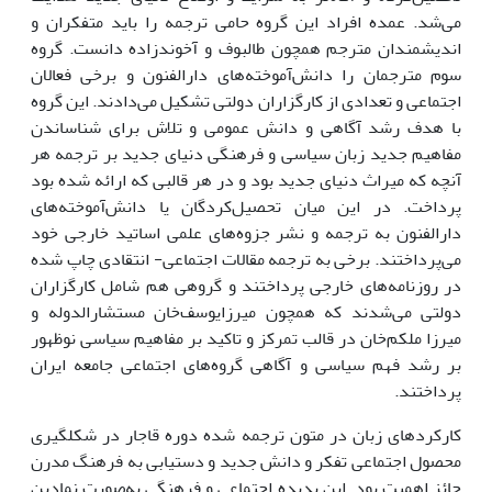
می‌شد. عمده افراد این گروه حامی ترجمه را باید متفکران و
اندیشمندان مترجم همچون طالبوف و آخوندزاده دانست. گروه
سوم مترجمان را دانش‌آموخته‌های دارالفنون و برخی فعالان
اجتماعی و تعدادی از کارگزاران دولتی تشکیل می‌دادند. این گروه
با هدف رشد آگاهی و دانش عمومی و تلاش برای شناساندن
مفاهیم جدید زبان سیاسی و فرهنگی دنیای جدید بر ترجمه هر
آنچه که میراث دنیای جدید بود و در هر قالبی که ارائه شده بود
پرداخت. در این میان تحصیل‌کردگان یا دانش‌آموخته‌های
دارالفنون به ترجمه و نشر جزوه‌های علمی اساتید خارجی خود
می‌پرداختند. برخی به ترجمه مقالات اجتماعی- انتقادی چاپ شده
در روزنامه‌های خارجی پرداختند و گروهی هم شامل کارگزاران
دولتی می‌شدند که همچون میرزایوسف‌خان مستشارالدوله و
میرزا ملکم‌خان در قالب تمرکز و تاکید بر مفاهیم سیاسی نوظهور
بر رشد فهم سیاسی و آگاهی گروه‌های اجتماعی جامعه ایران
پرداختند.
کارکردهای زبان در متون ترجمه شده دوره قاجار در شکل­گیری
محصول اجتماعی تفکر و دانش جدید و دستیابی به فرهنگ مدرن
حائز اهمیت بود. این پدیده اجتماعی و فرهنگی به‌صورت نمادین