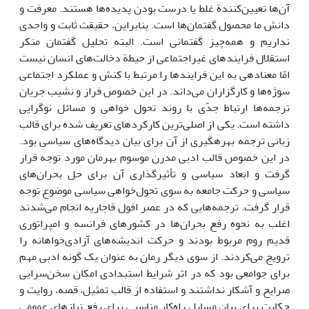
آن‌ها تعیین‌کنندة غلط یا درست بودن پدیده‌ها هستند. معرفت و
دانش ما محصول گفتمان‌ها است. بنابراین، حقیقت ثابت و واحدی
نداریم و همه‌چیز گفتمانی است. البته تحلیل گفتمان منکر
استقلال فرایندهای غیراجتماعی از حیطة دخالت‌های انسان نیست
امّا معنادهی به این فرایند‌ها را مرتبط با کنش و عملکرد اجتماعی
سوژه‌ها و کارگزاران می‌داند. در این خصوص فراز و نشیب جریان
ترجمه‌ها ارتباط جدّی با روند تحول خواهی و مسائل نوگرایی
داشته است. یکی از اصلی‌ترین کارکردهای تعریف شده برای قالب
زبانی ترجمه بهره­گیری از آن برای بیان دیدگاه‌های سیاسی بود.
در این خصوص قالب ادبی مدرن موسوم بهرمان مورد توجه قرار
گرفت و ابعاد سیاسی و تأثیرگذاری آن برای حل بحران‌های
سیاسی و حرکت جامعه به سوی تحول‌خواهی سیاسی موضوع توجه
قرار گرفت. ترجمه‌هایی که در عصر افول قاجاریه انجام می‌شدند
اغلب به نحوه رفع بحران‌ها در کشورهای فرانسه و امپراتوری
قدیم روم مربوط بودند و حرکت اندیشه‌های آزادی‌خواهانه را
ترویج می‌کردند. از سوی دیگر رمان به عنوان یک گونه ادبی مهم
برای جوامعی بود که در اثر شرایط استبدادی امکان سخن‌سرایی
صرایح و آشکار نداشتند و استفاده از قالب تمثیل، قصه، روایت و
حکایت برای بیان مسایل راه‌کار مناسبی برای رفع نیازهای عمومی