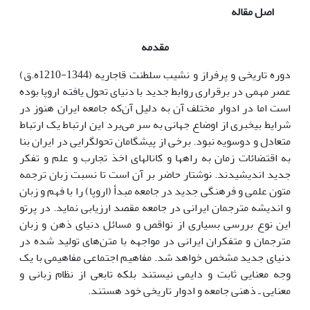
اصل مقاله
مقدمه
دوره تاریخی و پرفراز و نشیب سلطنت قاجاریه (1344-1210ه.ق)
عصر مهمی در برقراری روابط جدید با دنیای تحول یافته اروپا بوده
است اما در ادوار مختلف آن به دلیل آن‌که جامعه ایران هنوز در
شرایط بی­خبری از اوضاع جهانی به سر می‌برد این ارتباط یک ارتباط
متعادل و دوسویه نبود. برخی از پیشگامان تحول­گرایی در ایران بنا
به اقتضائات زمان به راه­ها و کانال­های اخذ تجارب و علم و تفکر
جدید اندیشیدند. نوشتار حاضر بر آن است تا نسبت زبان ترجمه
متون علمی و فرهنگی جدید در جامعه مبدأ (اروپا) را با فهم و زبان
و اندیشه مترجمان ایرانی در جامعه مقصد ارزیابی نماید. در پرتو
این نوع بررسی بسیاری از نواقص و مسائل دنیای ذهن و زبان
مترجمان و متفکران ایرانی در مواجهه با متن‌های تولید شده در
دنیای جدید مشخص خواهد شد. مفاهیم اجتماعی مفاهیمی با یک
وجه معنایی ثابت و دایمی نیستند بلکه تابعی از نظام زبانی و
معنایی ـ ذهنی جامعه و ادوار تاریخی خود هستند.