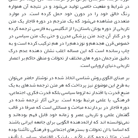
در شرایط و مقعیت خاصی تولید می‌شود و در نتیجه آن همواره
رنگ خالق خود را در دورن خود حمل کرده است. در موارد
متعددی مشاهده می‌شود که یک مترجم در دوره قاجار یک متن
تاریخی از دوره یونان باستان را از انگلیسی به فارسی ترجمه کرده
و در کنار آن چند متن پزشکی مدرن و حتی یک متن سیاسی در
خصوص قرن هجدهم و نوزدهم را در هم ترکیب کرده است و به
چاپ رسانده است که این مساله اغلب نشان دهنده عدم درک
دقیق مترجمان دوره های مختلف از تحولات و منطق حاکم بر اعصار
تاریخی دنیای اروپایی است.
بر مبنای الگوی روش شناسی اتخاذ شده در نوشتار حاضر می‌توان
به طرح این موضوع نیز پرداخت که هر متن ترجمه شده­ای به یک
منبع قدرت یا اقتدار نه لزوما سیاسی بلکه قدرت فکری، اجتماعی،
فرهنگی، یا علمی مرتبط بوده است. برخی آثار ترجمه شده در
دوره قاجار در بردارنده مباحث و مسائلی است که صرفا در قالب
گفتمان علمی و تاریخی عصر و زمانه خود قابل فهم بوده‌اند و
نمی‌توانسته اند که ارائه‌دهنده الگویی برای جامعه ایرانی باشند
که اساسا با ان تحولات و بسترهای اجتماعی و فرهنگی ناآشنا بوده
است. مثلا ترجمه کتاب اِکُنمی پلیتیک (اقتصاد سیاسی) تألیف