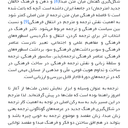
شکل‌گیری گفتمان میان متن مبدا
[8]
و ذهن و فرهنگ خالقان
جدید (مترجمان) در جامعة ایران داشته است. آنچه که باعث شده
است تا فاصله فرهنگی میان متن ترجمه از متن اصلی کمتر شود
به اهمیت نقش ترجمه و مترجم در انتقال فرهنگی
[9]
و نسبت
بین سیاست فرهنگی و ترجمه مربوط می‌شود. تاثیر فرهنگ در
انتخاب اثر برای ترجمه کردن، انتقال و دگردیسی اسطوره‌های
فرهنگی و مفاهیم علمی و اجتماعی، تعبیر نادرست عناصر
فرهنگی و سوءبرداشت‌های فرهنگی و سوء برداشت اسطور‌ه‌های
فرهنگی، عناصر فرهنگی ترجمه‌ناپذیر، سانسور فرهنگی، ترجمه
و سلطة زبانی و نقش ترجمه فرهنگی در ساخت فرهنگی در
ساخت و تداوم هویت قومی، ملّی و مذهبی از مسایل مهمی است
که در ترجمه‌های دورة قاجار قابل بررسی و ارزیابی است.
ترجمه به عنوان وسیله و ابزار نمایش تمدن ملت‌ها از آغاز تا
امروز راهنما بوده است که ملت‌ها در پیش گرفته‌اند. لذا مترجم
در این مسیر باید به سه رکن اصلی در توجه به اهمیت کار ترجمه
در شکل‌گیری فرهنگ جدید در عرصه‌های گوناگونی ترجمه یعنی
زبان مبدا، زبان مقصد و موضوع ترجمه‌ به خوبی چیره باشد و
بتواند در هم افق ساختن دو فکر و فرهنگ مبدا و مقصد توانایی