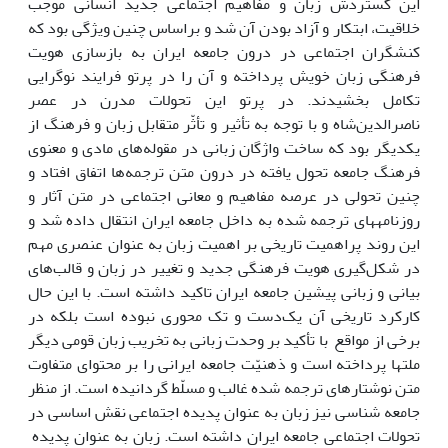
این گستردش زبان و مفاهیم اجتماعی جدید انسانی موجب
خلاقیت، ابتکار و آزاد بودن آن شد و براساس چنین ویژگی بود که
کنشگران اجتماعی در درون جامعه ایران به بازسازی هویت
فرهنگی زبان خویش پرداخته و آن را در پرتو فرایند نوگرایی
تکامل بخشیدند. در پرتو این تحولات مدرن در عصر
ناصرالدین‌شاه و با توجه به تأثیر و تأثّر متقابل زبان و فرهنگ از
یکدیگر بود که ساخت واژگان زبانی در مقوله‌های مادی و معنوی
فرهنگ جامعه تحول یافته در درون متن ترجمه‌ها اتفاق افتاد و
چنین تحولی در عرصه مفاهیم و معانی اجتماعی در متن آثار و
روزنامه­های ترجمه شده به داخل جامعه ایران انتقال داده شد و
این روند پراهمیت تاریخی بر اهمیت زبان به عنوان عنصری مهم
در شکل‌گیری هویت فرهنگی جدید و تغییر در زبان و قالب‌های
بیانی و زبانی پیشین جامعه ایران تاکید داشته است. با این حال
کارکرد تاریخی آن یک‌دست و تک محوری نبوده است بلکه در
برخی از مواقع با تأکید بر وحدت زبانی به تخریب زبان قومی دیگر
ملت­ها پرداخته است و ذهنیّت جامعه ایرانی را بر محتوای متفاوت
متن نوشتارهای ترجمه شده غالب و مسلّط گردانیده است. از منظر
جامعه شناسی نیز زبان به عنوان پدیده اجتماعی نقش اساسی در
تحولات اجتماعی جامعه ایران داشته است. زبان به عنوان پدیده