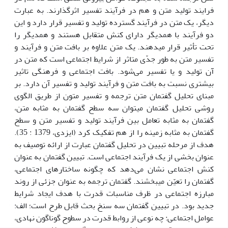
فرایند تولید متن و هم در فرآیند تفسیر اثرگذارند. به عبارت
دیگر، یک متن در فرآیند گسترده تولید و تفسیر قرار دارد و این
دو فرآیند با همدیگر دارای کنش متقابل هستند و همدیگر را
تحت تأثیر قرار می­دهند. یک متن علاوه بر بافت متن و فرآیند و
تفسیر متن به طور جدّی متاثر از شرایط اجتماعی است که متن در
آن تولید و یا تفسیر می‌شود. بافت اجتماعی و فرهنگی تاثیر
بیشتری نسبت به بافت متن و فرآیند تولید و تفسیر آن دارد. بر
مبنای تحلیل گفتمان متن ترجمه و تفسیر متون از طریق الگوی
روشی تحلیل گفتمان می­توان سه سطح گفتمان به مثابه متن،
گفتمان به مثابه تعامل بین فرآیند تولید و تفسیر متن و سطح
گفتمان به مثابه زمینه را از هم تفکیک کرد (ایزدی، 1379 : 35).
هدف از مرحله تبیین در تحلیل گفتمان عبارت از ارائه توصیف به
عنوان بخشی از یک فرآیند اجتماعی است. تبیین گفتمان به عنوان
کنش اجتماعی نشان می‌دهد که چگونه ساختارهای اجتماعی،
گفتمان را تعیّن می­بخشند. گفتمان ترجمه به عنوان جزئی از روند
مبارزه اجتماعی در ظرف مناسبات قدرت با هدف ایجاد شرایط
جدید بود. در تبیین گفتمان سه سنخ بحث قابل طرح است؛ الف:
عوامل اجتماعی: چه نوعی از روابط قدرت در سطوح گوناگون نهادی،