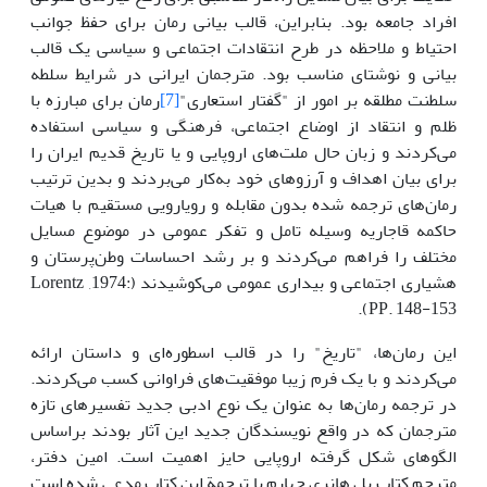
افراد جامعه بود. بنابراین، قالب بیانی رمان برای حفظ جوانب
احتیاط و ملاحظه در طرح انتقادات اجتماعی و سیاسی یک قالب
بیانی و نوشتای مناسب بود. مترجمان ایرانی در شرایط سلطه
سلطنت مطلقه بر امور از "گفتار استعاری"
[7]
رمان برای مبارزه با
ظلم و انتقاد از اوضاع اجتماعی، فرهنگی و سیاسی استفاده
می‌کردند و زبان حال ملت‌های اروپایی و یا تاریخ قدیم ایران را
برای بیان اهداف و آرزوهای خود به‌کار می‌بردند و بدین ترتیب
رمان‌های ترجمه شده بدون مقابله و رویارویی مستقیم با هیات
حاکمه قاجاریه وسیله تامل و تفکر عمومی در موضوع مسایل
مختلف را فراهم می‌کردند و بر رشد احساسات وطن‌پرستان و
هشیاری اجتماعی و بیداری عمومی می‌کوشیدند (Lorentz ,1974:
PP. 148-153).
این رمان‌ها، "تاریخ" را در قالب اسطوره‌ای و داستان ارائه
می‌کردند و با یک فرم زیبا موفقیت‌های فراوانی کسب می‌کردند.
در ترجمه رمان‌ها به عنوان یک نوع ادبی جدید تفسیرهای تازه
مترجمان که در واقع نویسندگان جدید این آثار بودند براساس
الگوهای شکل گرفته اروپایی حایز اهمیت است. امین ­دفتر،
مترجم کتاب پل هانری چهارم با ترجمة این کتاب مدعی شده است