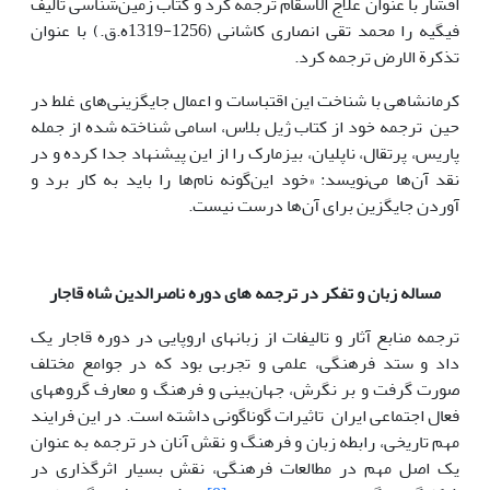
افشار با عنوان علاج الاسقام ترجمه کرد و کتاب زمین‌شناسی تالیف
فیگیه را محمد تقی‌ انصاری کاشانی (1256-1319ه.ق.) با عنوان
تذکرة الارض ترجمه کرد.
کرمانشاهی با شناخت این اقتباسات و اعمال جایگزینی‌های غلط در
حین ترجمه خود از کتاب ژیل بلاس، اسامی شناخته شده از جمله
پاریس، پرتقال، ناپلیان، بیزمارک را از این پیشنهاد جدا کرده و در
نقد آن‌ها می‌نویسد: «خود این‌گونه نام‌ها را باید به کار برد و
آوردن جایگزین برای آن‌ها درست نیست.
مساله زبان و تفکر در ترجمه های دوره ناصرالدین شاه قاجار
ترجمه منابع آثار و تالیفات از زبان­های اروپایی در دوره قاجار یک
داد و ستد فرهنگی، علمی و تجربی بود که در جوامع مختلف
صورت گرفت و بر نگرش، جهان‌بینی و فرهنگ و معارف گروه­های
فعال اجتماعی ایران تاثیرات گوناگونی داشته است. در این فرایند
مهم تاریخی، رابطه زبان و فرهنگ و نقش آنان در ترجمه به عنوان
یک اصل مهم در مطالعات فرهنگی، نقش بسیار اثرگذاری در