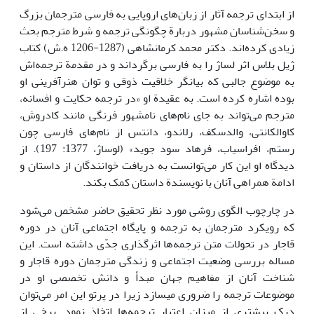
از ابتدای ترجمه آثار از ز‌بان‌های اروپایی به فارسی مترجمان بزرگ
و سخن‌شناسان مشهور دربارة چگونگی ترجمه و شرط مترجم بحث
زیادی‌ کرده‌اند. دکتر محمد کرمانشاهی (1287-1206 ه.ش) کتاب
ژیل بلاس اثر لساژ را به فارسی برگرداند و در مقدمة ترجمه‌اش
به موضوع جالبی که بیانگر خلاقیت ذوقی و توان هنرآفرینی او
بوده اشاره کرده ‌است. به عقیدة او «در ترجمه حکایت و افسانه،
مترجم می‌تواند به جای نام‌های نامشهور فرنگی مانند کادروش،
کاوالکانتی،‌ والدسکف،‌ رلاندو، دانتس از نام‌های فارسی چون
رستم، افراسیاب، فرهاد سود جوید» (لوساژ، 1377: 197). از
دیدگاه او این کار می‌توانست به دریافت خوانندگان از داستان و
ادامة همراهی آنان با نویسندة داستان کمک بکند.
در چارچوب الگوی روشی مورد نظر تحقیق حاضر مشخص می‌شود
که رویکرد مترجمان به ترجمه و پایگاه اجتماعی آنان در دوره
قاجار در تحولات متن ترجمه‌ها اثرگذاری جدّی داشته است. این
مساله بررسی وضعیت اجتماعی و زندگی مترجمان دوره قاجار و
شناخت آنان از مفاهیم جهان مبدأ و دانش تخصصی او در
موضوعات ترجمه را ضروری می­سازد زیرا در پرتو این امر می‌توان
درک بیشتری از میزان اعتبار ترجمه‌ها اتخاذ نمود. برخی از