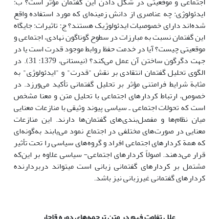
اجتماعی و موقعیتی در شکل دادن این گفتمان مؤثر است؟ ب:
ایدئولوژی: چه عناصری از دانش زمینه‌ای که مورد استفاده واقع
شده‌اند دارای خصوصیات ایدئولوژیک هستند؟ ج: تاثیرات: جایگاه
این گفتمان نسبت به مبارزات در سطوح گوناگون نهادی، اجتماعی و
موقعیتی چیست؟ آیا در خدمت حفظ روابط موجود قدرت است یا در
جهت دگرگون ساختن آن عمل می‌کند؟ (نیستانی، 1379: 31). در
الگوی تحلیل گفتمان انتقادی بر نقش "قدرت" و "ایدئولوژی" به
‌مثابة شرایط فرامتنی مؤثر بر تحلیل گفتمانی تأکید می‌ورزد. در
خصوص، ارتباط کردارهای اجتماعی با تحلیل متن و معنا مشخص
است که تحولات اجتماعی ـ سیاسی پیوند وثیقی با منازعات معنایی
میان نظام‌ها و مفصل‌بندی‌های گفتمان‌ها دارند. این منازعات
معنایی در صورت‌های مختلفی در اجتماع نمود می‌یابند به‌گونه‌ای
که همة کردارهای اجتماعی افراد و گروه‌های سیاسی را تحت تأثیر
قرار می‌دهند. اصولاً کردارهای اجتماعی- سیاسی علاوه بر این‌که
مشتمل بر کردارهای گفتمانی زبانی است می­تواند دربردارنده
کردارهای گفتمانی غیرزبانی نیز باشد.
علل تفاوت فهم در متن ترجمه‌های دوره قاجار