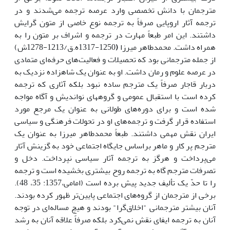
مترجمان با دانش تخصصی وارد عرصه ترجمه می‌شدند و در
ترجمه آثار اروپایی صرفاً به ترجمه نوع خاصی از متون گرایش
داشتند. این امر طبعاً مهارت در ترجمه و اشراف بر متون را به
همراه داشت. محمدطاهر میرزا
(
1250-1317ه.ق/1213-1278ش)
از جمله مترجمانی بود که تحصیلات و فعالیت‌های حرفه‌ای متمادی
در عرصه علوم و رمان داشت. او به عنوان یک شاهزاده نزدیک به
دربار قاجار صرفاً یک مترجم ساده نبود بلکه آثاری که ترجمه
کرده است با استقبال عمومی و گروه­های نواندیش و آگاه مواجه
شده است و برای دوره‌های طولانی به عنوان یک مرجع مورد
استفاده قرار گرفت و ترجمه‌های او در تحولات فرهنگی و سیاسی
ایران نقش مهمی داشتند. طبعاً محمدطاهر میرزا به عنوان یک
مترجم پر کار و ماهر براساس جایگاه اجتماعی خود به گزینش آثار
می‌پرداخت و هرگز به ترجمه آثار سیاسی نپرداخت. دخل و
تصرفات مترجم گاه به ترجمه روح بیشتری بخشیده است و ترجمه
را تا حدّ یک تألیف جدید پیش برده است (امامی،1357: 35، 48).
برخی از مترجمان از گروه‌های اجتماعی پایین‌تر ظهور کرده بودند.
آنان بیشتر مترجمانی "اخلاق‌گرا" بودند و هیچ مساله‌ای در توجه
آنان به ترجمه ایفای نقش نمی‌کرد بلکه صرفاً علاقه آنان به رشد