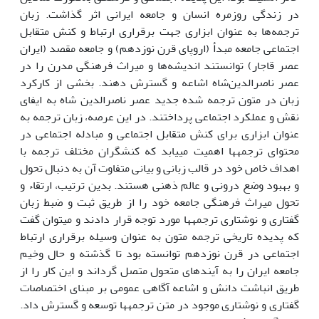
در زندگی روزمره انسان­ و جامعه ایرانی اثر گذاشت. زبان
ترجمه‌ها به عنوان ابزاری جهت برقراری ارتباط و کنش متقابل
اجتماعی جامعه مبدأ (اروپای قرن نوزدهم) و جامعه مقصد (ایران
عصر قاجار) توانستند اندیشه‌ها و میراث فرهنگی مدرن را در
عصر ناصرالدین‌شاه اشاعه و گسترش دهند. بخشی از کارکرد
زبان در متون ترجمه شده جدید عصر ناصرالدین شاه به ایفای
نقش و عملکرد اجتماعی پرداختند. در این عرصه، زبان ترجمه به
عنوان ابزاری برای کنش متقابل اجتماعی و مبادله اجتماعی در
محتوای ترجمه­ها اهمیت می­یابد که کنشگران مختلف ترجمه با
اهداف خاص خود در قالب زبانی و بیانی متفاوت آن به دنبال تحول
و بهبود وضع درونی و عالم ذهنی هستند. بدین ترتیب، ارتقاء و
تحول میراث فرهنگی جامعه خود را از طریق ثبت و ضبط زبان
گفتاری و نوشتاری ترجمه­ها مورد توجه قرار دادند و می­توان گفت
که پدیده تاریخی ترجمه متون به عنوان وسیله برقراری ارتباط
اجتماعی در قرن نوزدهم توانسته بود تا گذشته و حال وخیم
جامعه ایران را به آینده­ای متحول متصل گرداند و این کار را از
طریق انباشت دانش و اشاعه آگاهی عمومی بر مبنای اختصاصات
گفتاری و نوشتاری موجود در متن ترجمه­ها توسعه و گسترش داد.