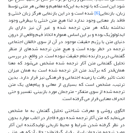
شود این است که با توجه به این‌که مفاهیم و معانی هر متنی توسط
زبان، بازنمایی
[6]
شده است و در این بازنمایی هرگز زبان خنثی و
فاقد بار معنایی وجود ندارد لذا هیچ متن خنثی یا بی­طرفی وجود
نداشته بلکه هر متن ترجمه شده و غیر آن نیز دارای بار
ایدئولوژیک بوده و بر این اساس همواره اتخاذ فهم واقعی از درون
دنیای متن یا رژیم حقیقت موجود در آن از سوی خالقان اجتماعی
ترجمه در خطر بوده است و هیچ متن ترجمه شده­ای از منظر
گفتمانی دربردارنده تمام حقیقت نبوده است. در واقع، در بررسی
تحلیل گفتمانی متن آثار ترجمه شده مشخص می‌شود که معنا
همان‌قدر که برآیند متن اثر ترجمه شده است به همان میزان
تحت تاثیر بافت یا زمینه اجتماعی و فرهنگی نیز قرار دارد. بدین
ترتیب، مشخص است که بسیاری از معانی و پیام‌های یک متن
ترجمه شده از سوی متفکر- مترجمان مورد بازبینی، تفسیر و حتی
انحراف معنایی قرار می گرفته است.
الگوی روشی و معرفت شناختی تحلیل گفتمان به ما مشخص
می‌نماید که متن آثار ترجمه شده دوره قاجار در اغلب موارد بدون
در نظر گرفته شدن شرایط و محیط تاریخی تولیدکننده این آثار
مورد ترجمه مترجمان ایرانی قرار گرفته‌اند؛ حال آن‌که هر متنی