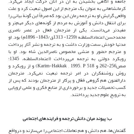
جامعه و آگاهی بخشیدن به آن در آنان حرکت ایجاد می‌کرد.
کرمانشاهانی به عنوان یک مترجم از این اصول تبعیت کرد و علت
واقعی گرایش او به ترجمه رمان این بود که صرفاً این گونة بیانی را
برای انتقال دانش و آموزش به مردم از گونه‌های دیگر مهم‌تر و
مفیدتر می‌دانست. یکی‌ از مترجمان فعال در عصر ناصری
محمدحسن اعتمادالسلطنه (1259- 1313ق‌/1843- ‌1896م‌) بود. او
مدت­ها خودش سمت وزارت داشت و به ترجمه و نشر آثار پرداخت
و مترجم حضور و منشی مخصوص ناصرالدین شاه بود. او با
رویکرد دولتی به ترجمه می‌پرداخت (اعتمادالسلطنه، 1345؛
صص256-262 و Karim-Hakkak , 1995. P 518) و از رویکرد و
روش روشنفکران در امر ترجمه تبعیت نمی‌کرد. مترجمان
دارالفنون هم گروهی فعّال و پرکار از مترجمان بودند که پس از
کسب تحصیلات جدید و برخورداری از منابع فکری و علمی اروپایی
به ترویج علوم جدید پرداختند.
ب: پیوند میان دانش ترجمه و فرایند‌های اجتماعی
گفتمان‌ها، هم دانش و هم تعاملات اجتماعی را می‌سازند و درواقع