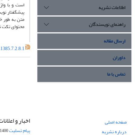
است و با واژ
اطلاعات نشریه
پیشگفتار نویس
متن به طور خ
راهنمای نویسندگان
محتوای تکت تک
ارسال مقاله
1385.7.2.8.1
داوران
تماس با ما
اخبار و اعلانات
صفحه اصلی
پیام تسلیت
1400-09-12
درباره نشریه