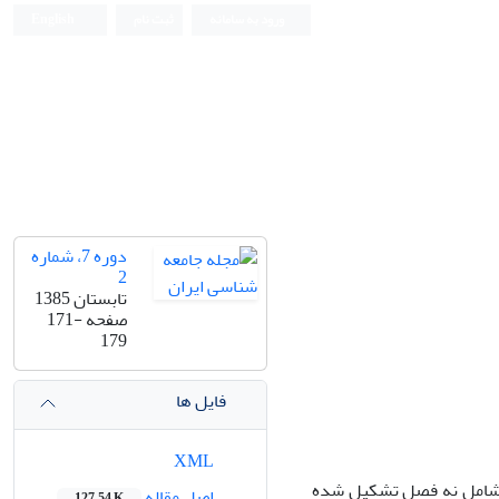
ورود به سامانه
ثبت نام
English
دوره 7، شماره
2
تابستان 1385
صفحه
171-
179
فایل ها
XML
خش،شامل نه فصل تشکیل شده
اصل مقاله
127.54 K