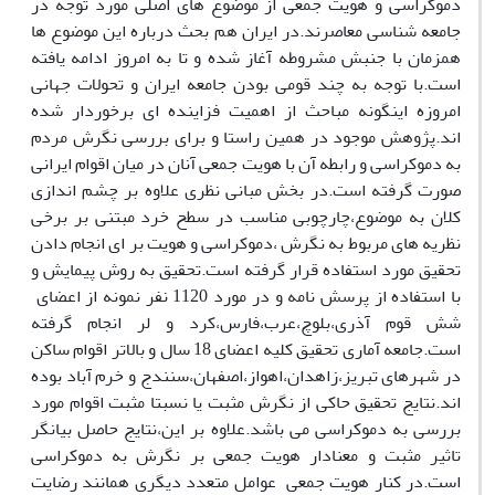
دموکراسی و هویت جمعی از موضوع های اصلی مورد توجه در
جامعه شناسی معاصرند.در ایران هم بحث درباره این موضوع ها
همزمان با جنبش مشروطه آغاز شده و تا به امروز ادامه یافته
است.با توجه به چند قومی بودن جامعه ایران و تحولات جهانی
امروزه اینگونه مباحث از اهمیت فزاینده ای برخوردار شده
اند.پژوهش موجود در همین راستا و برای بررسی نگرش مردم
به دموکراسی و رابطه آن با هویت جمعی آنان در میان اقوام ایرانی
صورت گرفته است.در بخش مبانی نظری علاوه بر چشم اندازی
کلان به موضوع،چارچوبی مناسب در سطح خرد مبتنی بر برخی
نظریه های مربوط به نگرش ،دموکراسی و هویت بر ای انجام دادن
تحقیق مورد استفاده قرار گرفته است.تحقیق به روش پیمایش و
با استفاده از پرسش نامه و در مورد 1120 نفر نمونه از اعضای
شش قوم آذری،بلوچ،عرب،فارس،کرد و لر انجام گرفته
است.جامعه آماری تحقیق کلیه اعضای 18 سال و بالاتر اقوام ساکن
در شهرهای تبریز،زاهدان،اهواز،اصفهان،سنندج و خرم آباد بوده
اند.نتایج تحقیق حاکی از نگرش مثبت یا نسبتا مثبت اقوام مورد
بررسی به دموکراسی می باشد.علاوه بر این،نتایج حاصل بیانگر
تاثیر مثبت و معنادار هویت جمعی بر نگرش به دموکراسی
است.در کنار هویت جمعی عوامل متعدد دیگری همانند رضایت