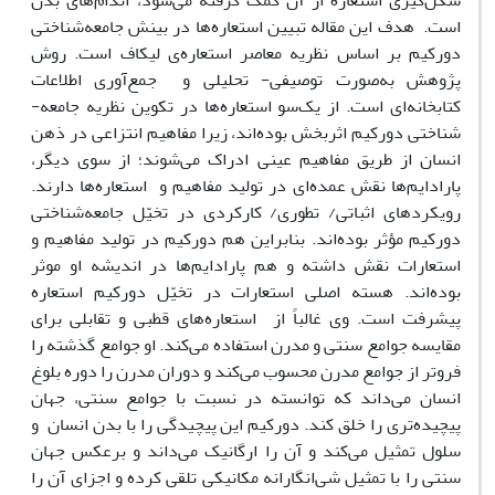
شکل‌گیری استعاره از آن کمک گرفته می‌شود، اندام‌های بدن
است. هدف این مقاله تبیین استعاره‌ها در بینش جامعه‌شناختی
دورکیم بر اساس نظریه معاصر استعاره‌ی لیکاف است. روش
پژوهش به‌صورت توصیفی- تحلیلی و جمع‌آوری اطلاعات
کتابخانه‌ای است. از یک‌سو استعاره‌ها در تکوین نظریه جامعه-
شناختی دورکیم اثربخش بوده‌اند، زیرا مفاهیم انتزاعی در ذهن
انسان از طریق مفاهیم عینی ادراک می‌شوند؛ از سوی دیگر،
پارادایم‌ها نقش عمده‌ای در تولید مفاهیم و استعاره‌ها دارند.
رویکردهای اثباتی/ تطوری/ کارکردی در تخیّل جامعه‌شناختی
دورکیم مؤثر بوده‌اند. بنابراین هم دورکیم در تولید مفاهیم و
استعارات نقش داشته و هم پارادایم‌ها در اندیشه او موثر
بوده‌اند. هسته اصلی استعارات در تخیّل دورکیم استعاره
پیشرفت است. وی غالباً از استعاره‌های قطبی و تقابلی برای
مقایسه جوامع سنتی و مدرن استفاده می‌کند. او جوامع گذشته را
فروتر از جوامع مدرن محسوب می‌کند و دوران مدرن را دوره بلوغ
انسان می‌داند که توانسته در نسبت با جوامع سنتی، جهان
پیچیده‌تری را خلق کند. دورکیم این پیچیدگی را با بدن انسان و
سلول تمثیل می‌کند و آن را ارگانیک می‌داند و برعکس جهان
سنتی را با تمثیل شی‌انگارانه مکانیکی تلقی کرده و اجزای آن را