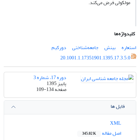
مولکولی فرض می‌کند.
کلیدواژه‌ها
استعاره
بینش
جامعه‌شناختی
دورکیم
20.1001.1.17351901.1395.17.3.5.0
دوره 17، شماره 3
پاییز 1395
صفحه
109-134
فایل ها
XML
اصل مقاله
345.02 K