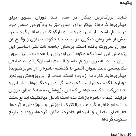
چکیده
شاید بزرگ‌ترین پیکار در مقام نقد دوران پهلوی برای
دیگری‌ها(کُردها)، پیکار برای احقاق حق به یادآوردن حضور خود
در تاریخ باشد . از این رو روایت و بازگو کردن مناطق کُردنشین
بیش از هر زمان دیگری در نسبت با حکومت پهلوی و وقایع آن
دوران ضرورت یافته است. پرسش جامعه شناختی اساسی این
پژوهش این است که حکومت پهلوی اول با هدف مدرنیزاسیون
ایران یا به تعبیری ترویج ناسیونالیسم باستان‌گرا و به میانجیِ
مکانیسمی تحت عنوان آشتی با گذشته خاطره را از سوبژکتیویتة
دیگری‌هایش(کردها) زدوده است. هدف از این پژوهش پیوندی
دوباره با گذشته‌ای است که پیوستگیِ میان دیگری‌ها را بازیابی و
احیا می‌کند. مکانیسم‌هایی که این پژوهش به مثابة منطق درونی
فرایند انهدام خاطره بازشناخته است شامل دیالکتیک ابداع سنت
و انهدام خاطره کُردها، دیالکتیک آموزش و سوژه/ابژه کُردها،
جغرافیای تخیلی و انهدام خاطره/ مکان کُردها،تروما و تاریخ
سکوت کُردها
کلیدواژه‌ها