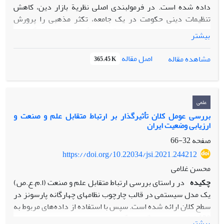
داده شده است. در فرمول­بندی اصلی نظریة بازار دین، کاهش
تنظیمات دینی حکومت در یک جامعه، تکثر مذهبی را پرورش
می‌دهد، تکثر مذهبی موجب رقابت می‌گردد و رقابت بنگاه‌ها یا
بیشتر
مؤسسات مذهبی با یکدیگر موجب عرضة بیشتر و کارآمدتر
محصولات مذهبی می‌شود که برآیند همة این­ها به‌عنوان نتیجة
اصل مقاله
مشاهده مقاله
365.45 K
نهایی، افزایش دین‌داری و سرزندگی مذهبی در کلِ جامعه خواهد
بود. این استدلال نظریة بازار دین به­صورت فرضیه‌ای مبنی بر
ارتباط منفی تنظیم حکومتی دین با التزام مذهبی فرموله گردید.
جهت وارسی اعتبار تجربی این تئوری، فرضیة مذکور با داده‌های
علمی
ثانویه از 179 کشور مقابله شد تا میزان انطباق و تناظر پیش‌بینی
بررسی عومل کلان تأثیرگذار بر ارتباط متقابل علم و صنعت و
ارزیابی وضعیت ایران
تئوری بازار دین با شواهد تجربی مورد ارزیابی قرار گیرد. در
مجموع، یافته‌های این تحقیقِ بین‌کشوری نتوانست حمایت جدی و
صفحه
32-66
قابل اعتمادی برای تئوری بازار دین در تبیین واریانس سطوح
https://doi.org/10.22034/jsi.2021.244212
التزام مذهبی فراهم آورد.
محسن غلامی
چکیده
در راستای بررسی ارتباط متقابل علم و صنعت (ا.م.ع.ص)
یک مدل سیستمی در قالب چارچوب نظام­های چهارگانه پارسونز در
سطح کلان ارائه شده است. سپس با استفاده از داده‌های مربوط به
128 کشور، همبستگی و رگرسیون میان عوامل اساسی ارزیابی
بیشتر