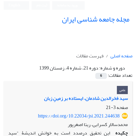
ورود به سامانه
ثبت نام
English
مجله جامعه شناسی ایران
صفحه اصلی
فهرست مقالات
دوره و شماره:
دوره 21، شماره 4، زمستان 1399
تعداد مقالات:
6
علمی
سید فخرالدین شادمان، ایستاده بر زمینِ زبان
صفحه
3-21
https://doi.org/10.22034/jsi.2021.244638
محمدسالار کسرایی، ریتا اصغرپور
چکیده
این تحقیق در‌صدد است به خوانشِ اندیشۀ "سید