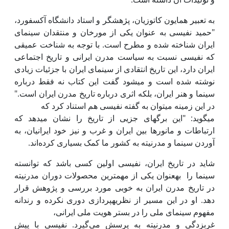
به تعبیر همایون کاتوزیان، پژهشگر و استاد دانشگاه آکسفورد،
"حمید نفیسی به عنوان یکی از مورخان و منتقدان سینمای
ایران شناخته شده و مطرح است. با توجه به شناخت عمیقی
که نفیسی نسبت به سیاست مدرن ایرانی و تاریخ اجتماعی
ایران دارد، این تاریخ انتقادی از سینمای ایران با جزئیات زیادی
نوشته شده است و می­شود گفت این کتاب نه فقط درباره
سینما و هنر ایران، بلکه اثری درباره تاریخ مدرن ایران است."
در این زمینه می­توان به گفته نفیسی هم استناد کرد که
می­گوید: "این برگ­های جزیی از تاریخ را نشان می­دهد که
ارتباطات و مانورها بین ایران و غرب و نیز خود ایرانیان، به
آوردن سینما و مدرنیته به کشور ما کمک بسیاری کرده‌اند.
شاید در تاریخ ایران، نفیسی اولین کسی باشد که توانسته
سینما را به­عنوان یکی از مهمترین محصولات دوران مدرنیته
در تاریخ مدرن ایران به خوبی مورد بررسی و پژوهش قرار
دهد. او در این مسیر از نظریه­پردازی دوری نکرده و رندانه
مفهوم سینمای ملی را در بستر هویت ملی ایرانی،
غرب­زدگی و مدرنیته به پرسش می‌گیرد. نفیسی با پیش