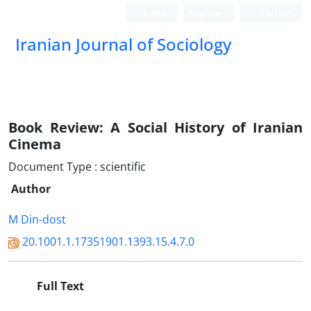
Login
Register
Persian
Iranian Journal of Sociology
Book Review: A Social History of Iranian
Cinema
Document Type : scientific
Author
M Din-dost
20.1001.1.17351901.1393.15.4.7.0
Full Text