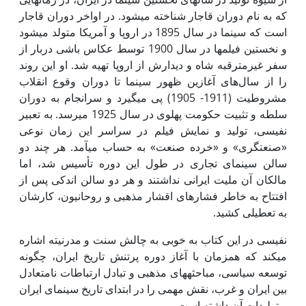
که به نام دوران قاجار شناخته می­شود. در اواخر دوران قاجار
است که سینما در سال 1895 در اروپا و آمریکا متولد می­شود
و نخستین فیلم­ها در سال 1900 توسط عکاس باشی دربار از
سفر غیرمترقبه شاه و دیدارش از اروپا تهیه شد. او این روند
را از سال‌های آغازین ظهور سینما تا دوران وقوع انقلاب
مشروطیت (1911- 1905) پی می­گیرد و سرانجام به دوران
سلطه و تثبیت حکومت پهلوی در سال 1925 می­رسد. به تعبیر
نفیسی، تولید و نمایش فیلم در سراسر این زمان نوعی
«صنعتگری» و «خرده صنعت» به حساب می­آمد. هر چند دو
سالن سینمای تجاری در طول این دوره تأسیس شد، اما
مالکان آن ملیت ایرانی نداشتند و هر دو سالن اندکی پس از
افتتاح به خاطر فشارهای اقشار مذهبی و روحانیون، کارشان
به تعطیلی کشید.
نفیسی در این کتاب به خوبی به چالش سنت و مدرنیته اشاره
می­کند که هم­زمان با آغاز دوره پرتنش تاریخ ایران، چگونه
توسعه سیاسی، مباحثه­های مذهبی و تبادل ارتباطات نامتعادل
بین ایران و غرب، نقش مهمی را در ابتدای تاریخ سینمای ایران
و تولیدات آن داشته است.