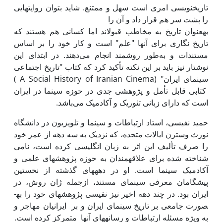
تاریخ­نویسی امری است سهل و ممتنع. شاید بتوان روایت­هایی
را پشت سر هم قرار داد و آن را
به­عنوان تاریخ به مخاطب قبولاند اما کسانی هم هستند که
تاریخ نگاری برای آنها "علم" است و کار خود را بر اساس
مستندات و به‌طور روشمند انجام می‌دهند. در ابتدای این
نوشتار نیز باید بر این نکته تأکید کرد که کتاب "تاریخ اجتماعی
سینمای ایران" (A Social History of Iranian Cinema )
کتابی قابل تأمل و پژوهشی جدی در حوزه سینما در ایران
است که دارای زبانی تئوریک و آکادمیک می‌باشد.
حمید نفیسی، استاد ارتباطات و سینما و تلویزیون در دانشگاه
نورث وسترن ایالات متحده، که نزدیک به سه دهه از عمر خود
را صرف تألیف این اثر به زبان انگلیسی کرده است، نامی
شناخته شده برای علاقه­مندان به حوزه پژوهش­های علمی و
آکادمیک سینما است. او در دهه­های گذشته از نخستین
پیشگامان معرفی سینمای مستند، ازجمله ژان روش، در
ایران بود. در چند دهه اخیر نیز نفیسی پژوهش­های خود را به­
صورت جامعی بر تاریخ سینمای ایران و بر ایرانیان مهاجر و
به ویژه مسئله ارتباطات و رسانه­های آن­ها متمرکز کرده است.