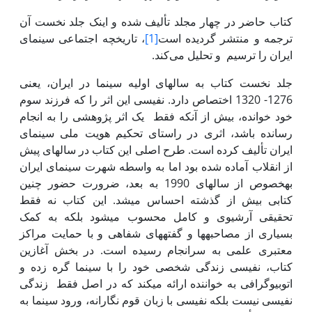
کتاب حاضر در چهار مجلد تألیف شده و اینک جلد نخست آن
ترجمه و منتشر گردیده است
[1]
، تاریخچه اجتماعی سینمای
ایران را ترسیم و تحلیل می‌کند.
جلد نخست کتاب به سال­های اولیه سینما در ایران، یعنی
1276- 1320 اختصاص دارد. نفیسی این اثر را که فرزند سوم
خود خوانده، بیش از آن­که فقط یک اثر پژوهشی را به انجام
رسانده باشد، اثری در راستای تحکیم هویت ملی سینمای
ایران تألیف کرده است. طرح اصلی این کتاب در سال­های پیش
از انقلاب آماده شده بود اما به واسطه شهرت سینمای ایران
به­خصوص از سال­های 1990 به بعد، ضرورت حضور چنین
کتابی بیش از گذشته احساس می­شد. این کتاب نه فقط
تحقیقی آرشیوی و کامل محسوب می­شود بلکه به کمک
بسیاری از مصاحبه­ها و گفته­های شفاهی و با حمایت مراکز
معتبری علمی به سرانجام رسیده است. در بخش آغازین
کتاب، نفیسی زندگی شخصی خود را با سینما گره زده و
اتوبیوگرافی به خواننده ارائه می­کند که در اصل فقط زندگی
نفیسی نیست بلکه نفیسی با زبان قوم نگارانه، ورود سینما به