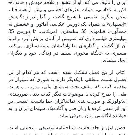
ایران را تألیف می کند. او از عشق و علاقه خودش و خانواده­
اش به عکاسی، ادبیات، هنرهای تجسمی و بیش از همه فیلم
سخن می­گوید. نفیسی با شرح گشت و گذار در زادگاه­اش
«اصفهان» به همراه یک دوربین عکاسی آماتور، و عشقش به
جمع­آوری فیلم­های 35 میلیمتری امریکایی، تا دوربین 35
میلیمتری فیلم­برداری که عمویش از آلمان برایش آورد و او با
آن از گشت و گذارهای خانوادگی­شان مستندسازی می‌کند،
مسیری به جایگاه محوری سینما در زندگی خود و دیگران
ایجاد می­نماید.
کتاب از پنج فصل تشکیل شده است که هر کدام از این
فصول نسبت منطقی با یکدیگر دارند به طوری که نمی­توان در
مقدمه کتاب که مؤلف بحث سینمای ملی، مدرنیته و هویت
ملی را طرح کرده با موضوعات دیگر کتاب یعنی صورت­بندی
ایدئولوژیک و صورت بندی تماشاگران جدا دانست. نفیسی در
این اثر سعی کرده با زبان فنی و آکادمیک، سینمای ایران را به
خواننده انگلیسی زبان معرفی نماید.
فصل اول از جلد نخست شناخت­نامه توصیفی و تحلیلی است
از شیوه تولید در سال­های نخستین سینما در ایران، در زمان­هایی