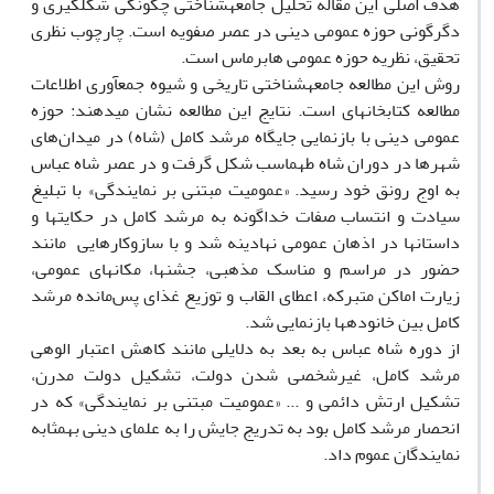
هدف اصلی این مقاله تحلیل جامعهشناختی چگونگی شکلگیری و
دگرگونی حوزه عمومی دینی در عصر صفویه است. چارچوب نظری
تحقیق، نظریه حوزه عمومی هابرماس است.
روش این مطالعه جامعهشناختی تاریخی و شیوه جمعآوری اطلاعات
مطالعه کتابخانهای است. نتایج این مطالعه نشان میدهند: حوزه
عمومی دینی با بازنمایی جایگاه مرشد کامل (شاه) در میدان‌های
شهرها در دوران شاه طهماسب شکل گرفت و در عصر شاه عباس
به اوج رونق خود رسید. «عمومیت مبتنی بر نمایندگی» با تبلیغ
سیادت و انتساب صفات خداگونه به مرشد کامل در حکایتها و
داستانها در اذهان عمومی نهادینه شد و با سازوکارهایی مانند
حضور در مراسم و مناسک مذهبی، جشن­ها، مکانهای عمومی،
زیارت اماکن متبرکه، اعطای القاب و توزیع غذای پس‌مانده مرشد
کامل بین خانودهها بازنمایی شد.
از دوره شاه عباس به بعد به دلایلی مانند کاهش اعتبار الوهی
مرشد کامل، غیرشخصی شدن دولت، تشکیل دولت مدرن،
تشکیل ارتش دائمی و ... «عمومیت مبتنی بر نمایندگی» که در
انحصار مرشد کامل بود به تدریج جایش را به علمای دینی بهمثابه
نمایندگان عموم داد.