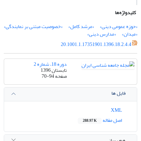
کلیدواژه‌ها
«حوزه­ عمومی دینی»
«مرشد کامل»
«خصوصیت مبتنی بر نمایندگی»
«میدان»
«مدارس دینی»
20.1001.1.17351901.1396.18.2.4.4
دوره 18، شماره 2
تابستان 1396
صفحه
70-94
فایل ها
XML
اصل مقاله
288.97 K
هم رسانی