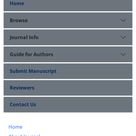
Home
Browse
Journal Info
Guide for Authors
Submit Manuscript
Reviewers
Contact Us
Home