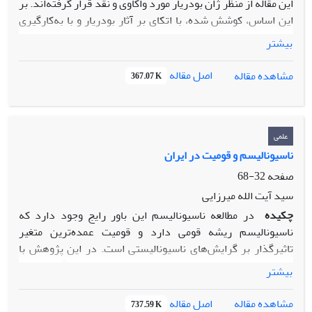
این مقاله از منظر ژان بودریار مورد واکاوی و نقد قرار گرفته‌اند. بر
این اساس، کوشش شده، با اتکای بر آثار بودریار و با به‌کارگیری
روش تحلیل محتوای کیفی، دو مفهوم مذکور استخراج و استنباط
بیشتر
شوند. بودریار به عنوان یکی از چهره‌های شاخص رویکرد
پساساختارگرایی، موضع نظری قابل توجهی نسبت به رسانه و
اصل مقاله
مشاهده مقاله
367.07 K
تاثیرات آن دارد. از یک سو از منظر بودریار، امر واقع در جهان
جدید دارای وجهی برساختی است که از بطن نظام زبانی و در
چارچوب گروه بندی‌های متنوع اجتماعی ظاهر می‌شود. از سوی
دیگر، او بر این باور است که رسانه در جهان جدید به مثابه ابزاری
علمی
با دلالت فرهنگی، «فراواقعیت» را از طریق سازوکار دکوپاژ «شبیه
ناسیونالیسم و قومیت در ایران
سازی» می‌کند. برهمین اساس، از نظر او، رسانه می‌تواند هر پدیده
صفحه
32-68
اجتماعی را به مثابه مسئله اجتماعی شبیه سازی کند.
سید آیت الله میرزایی
چکیده
در مطالعه ناسیونالیسم این باور رایج وجود دارد که
ناسیونالیسم ریشه قومی دارد و قومیت عمده‌ترین متغیر
تاثیرگذار بر گرایش‌های ناسیونالیستی است. در این پژوهش با
هدف بررسی نسبت ناسیونالیسم و قومیت گرایش‌های
بیشتر
ناسیونالیستی نمونه‌ای از دانشجویان ایرانی (بلوچ، ترک، فارس،
عرب، کرد، لر) مورد پیمایش قرار گرفته است. نخست این که بر
اصل مقاله
مشاهده مقاله
737.59 K